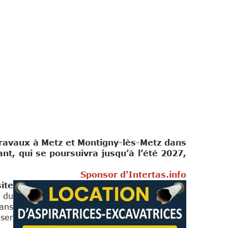
avaux à Metz et Montigny-lès-Metz dans
nt, qui se poursuivra jusqu’à l’été 2027,
Sponsor d'Intertas.info
ite
é du
sans
ser