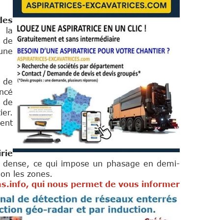
des
 la
n de
une
g de
encé
 de
ier.
ent
rie
in dense, ce qui impose un phasage en demi-
lon les zones.
as.info, qui nous permet de vous informer