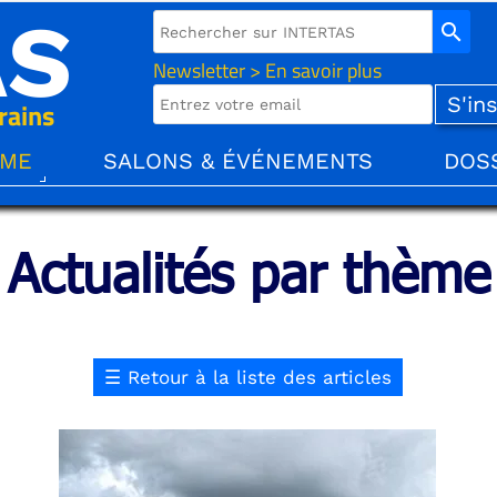
AS
search
Newsletter > En savoir plus
rains
ÈME
SALONS & ÉVÉNEMENTS
DOS
Actualités par thème
☰
Retour à la liste des articles