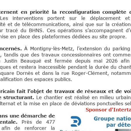
cernent en priorité la reconfiguration complète 
es interventions portent sur le déplacement et
ité et de télécommunications, ainsi que sur la créatio
utur tracé du BHNS. Ces opérations s’accompagnent d’
mise en place des plateformes dédiées au site propre.
oncernés.
À Montigny-lès-Metz, l’extension du parkin
026, tandis que des travaux concessionnaires ont comm
ue Justin Beauqué est fermée depuis mai 2026 afin
ques et restera inaccessible pendant la durée du chant
u square Dornès et dans la rue Roger-Clément, notamm
lification des espaces publics.
cain fait l’objet de travaux de réseaux et de voi
e structurant.
Le chantier est réalisé en milieu urba
lternat et la mise en place de déviations ponctuelles se
Sponsor d'Intert
dans une démarche de
entale.
Près de 477
afin de renforcer la