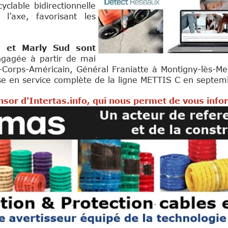
yclable bidirectionnelle
l’axe, favorisant les
e et Marly Sud sont
gagée à partir de mai
orps-Américain, Général Franiatte à Montigny-lès-Metz
ise en service complète de la ligne METTIS C en septe
sor d'Intertas.info, qui nous permet de vous info