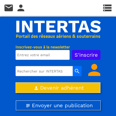
mail
person
storage
INTERTAS
Portail des réseaux aériens & souterrains
Inscrivez-vous à la newsletter
person
search
Devenir adhérent
person
Envoyer une publication
subject