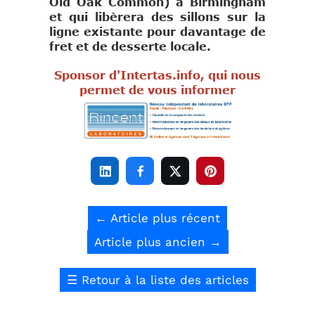
Old Oak Common) à Birmingham
et qui libèrera des sillons sur la
ligne existante pour davantage de
fret et de desserte locale.
Sponsor d'Intertas.info, qui nous
permet de vous informer




←
Article plus récent
Article plus ancien
→
☰
Retour à la liste des articles