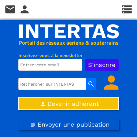
mail
person
storage
INTERTAS
Portail des réseaux aériens & souterrains
Inscrivez-vous à la newsletter
person
search
Devenir adhérent
person
Envoyer une publication
subject