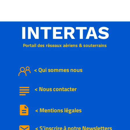
INTERTAS
Portail des réseaux aériens & souterrains
< Qui sommes nous
subject
<
Nous
contacter
description
< Mentions légales
email
< S’inscrire à notre
Newsletters