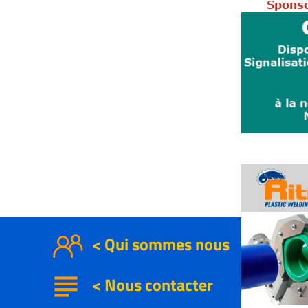
Sponso
< Qui sommes nous
subject
<
Nous contacter