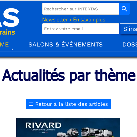
AS
search
Newsletter > En savoir plus
rains
ÈME
SALONS & ÉVÉNEMENTS
DOS
Actualités par thème
☰
Retour à la liste des articles