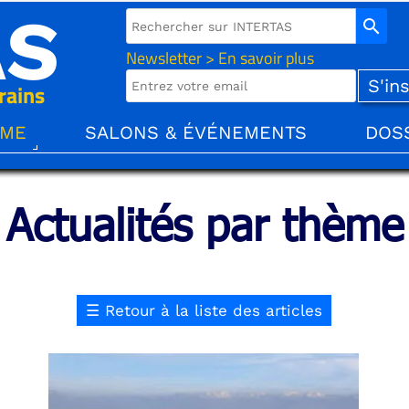
AS
search
Newsletter > En savoir plus
rains
ÈME
SALONS & ÉVÉNEMENTS
DOS
Actualités par thème
☰
Retour à la liste des articles