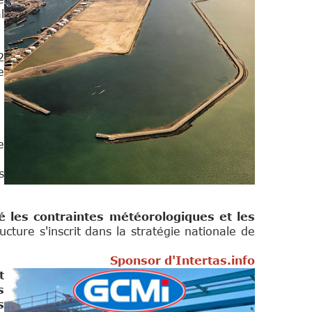
l
2
e
e
s
é les contraintes météorologiques et les
cture s'inscrit dans la stratégie nationale de
r d'Intertas.info
t
s
s