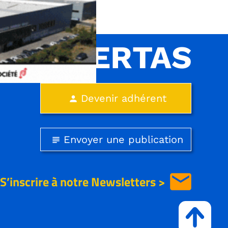
INTERTAS
Devenir adhérent
person
Envoyer une publication
subject
email
S’inscrire à notre
Newsletters >