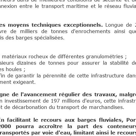
nnexion entre le transport maritime et le réseau fluvia
des moyens techniques exceptionnels.
Longue de 
vre de milliers de tonnes d'enrochements ainsi qu
is des barges spécialisées.
s matériaux rocheux de différentes granulométries ;
ieurs dizaines de tonnes pour assurer la stabilité d
es houles ;
in de garantir la pérennité de cette infrastructure dan
ment exigeant.
igne de l'avancement régulier des travaux, malgr
 investissement de 197 millions d'euros, cette infrastru
t de décarbonation du transport de marchandises.
Intertas.info Sponso
En facilitant le recours aux barges fluviales, Por
2000 pourra accroître la part des conteneur
transportés par voie d'eau, limitant ainsi le recour