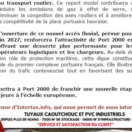
au transport routier.
Ce report modal contribuera 
réduire les émissions de gaz à effet de serre, 
diminuer la congestion des axes routiers et à améliore
a compétitivité de la place portuaire havraise.
L'ouverture de ce nouvel accès fluvial, prévue pou
fin 2027, renforcera l'attractivité de Port 2000 e
offrant une desserte plus performante pour le
opérateurs logistiques et les chargeurs.
Au-delà d
son rôle de protection maritime, cette digue constitu
e du premier complexe portuaire français. Elle illustre
on du trafic conteneurisé tout en favorisant des so
mettra à Port 2000 de franchir une nouvelle éta
jeure à l'échelle européenne.
sor d'Intertas.info, qui nous permet de vous info