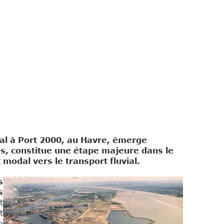
ial à Port 2000, au Havre, émerge
os, constitue une étape majeure dans le
modal vers le transport fluvial.
s
s
t
t
e