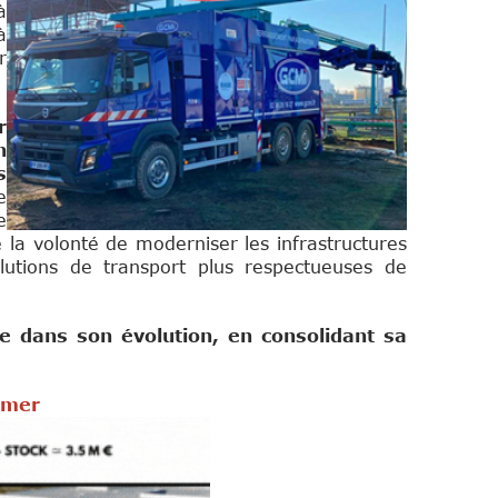
à
à
r
r
n
s
e
e
 la volonté de moderniser les infrastructures
lutions de transport plus respectueuses de
pe dans son évolution, en consolidant sa
rmer