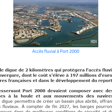
Accès fluvial à Port 2000
e digue de 2 kilomètres qui protégera l'accès fluv
vergure, dont le coût s'élève à 197 millions d'eur
res françaises et dans le développement du report 
desservant Port 2000 devaient composer avec de
iées à la houle et aux mouvements des navire
e digue permettra de créer un bassin plus abrité, offran
 fluviaux.
À compter de fin 2027, les barges pourron
eneurs dans de meilleures conditions de sécurité et d