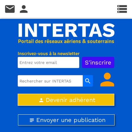
mail
person
storage
INTERTAS
Portail des réseaux aériens & souterrains
Inscrivez-vous à la newsletter
person
search
Devenir adhérent
person
Envoyer une publication
subject