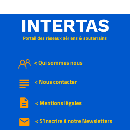
INTERTAS
Portail des réseaux aériens & souterrains
< Qui sommes nous
subject
<
Nous
contacter
description
< Mentions légales
email
< S’inscrire à notre
Newsletters