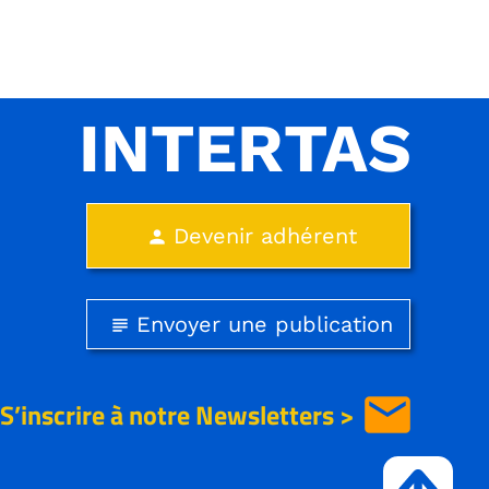
INTERTAS
Devenir adhérent
person
Envoyer une publication
subject
email
S’inscrire à notre
Newsletters >