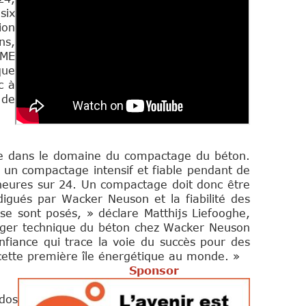
six
ion
ns,
EME
que
c à
 de
te dans le domaine du compactage du béton.
 un compactage intensif et fiable pendant de
 heures sur 24. Un compactage doit donc être
gués par Wacker Neuson et la fiabilité des
se sont posés, » déclare Matthijs Liefooghe,
ager technique du béton chez Wacker Neuson
onfiance qui trace la voie du succès pour des
e cette première île énergétique au monde. »
Sponsor
 dos