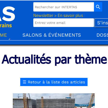
AS
search
Newsletter > En savoir plus
rains
ÈME
SALONS & ÉVÉNEMENTS
DOS
Actualités par thème
☰
Retour à la liste des articles