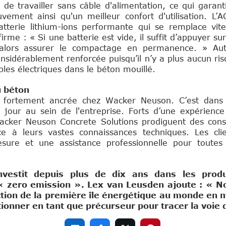
e travailler sans câble d'alimentation, ce qui garant
ement ainsi qu'un meilleur confort d'utilisation. L’
tterie lithium-ions performante qui se remplace vite
irme : « Si une batterie est vide, il suffit d’appuyer su
alors assurer le compactage en permanence. » Aut
onsidérablement renforcée puisqu’il n’y a plus aucun ri
bles électriques dans le béton mouillé.
u béton
 fortement ancrée chez Wacker Neuson. C’est dans 
 jour au sein de l'entreprise. Forts d’une expérienc
Wacker Neuson Concrete Solutions prodiguent des cons
 à leurs vastes connaissances techniques. Les clie
ure et une assistance professionnelle pour toutes 
vestit depuis plus de dix ans dans les produ
l « zero emission ». Lex van Leusden ajoute : « N
tion de la première île énergétique au monde en m
ionner en tant que précurseur pour tracer la voie d