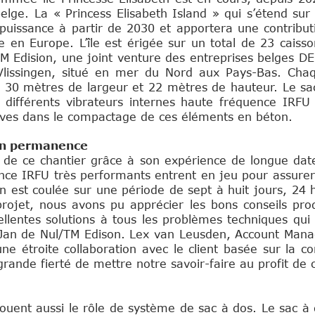
elge. La « Princess Elisabeth Island » qui s’étend sur 
uissance à partir de 2030 et apportera une contribut
 en Europe. L’île est érigée sur un total de 23 caisso
TM Edision, une joint venture des entreprises belges D
Vlissingen, situé en mer du Nord aux Pays-Bas. Cha
, 30 mètres de largeur et 22 mètres de hauteur. Le sa
 différents vibrateurs internes haute fréquence IRFU
uves dans le compactage de ces éléments en béton.
en permanence
 de ce chantier grâce à son expérience de longue da
ence IRFU très performants entrent en jeu pour assurer
on est coulée sur une période de sept à huit jours, 24
et, nous avons pu apprécier les bons conseils prodi
lentes solutions à tous les problèmes techniques qui 
 Jan de Nul/TM Edison. Lex van Leusden, Account Man
ne étroite collaboration avec le client basée sur la c
grande fierté de mettre notre savoir-faire au profit d
jouent aussi le rôle de système de sac à dos. Le sac à