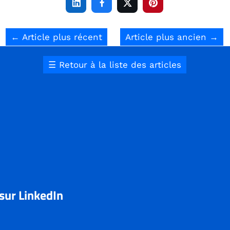




←
Article plus récent
Article plus ancien
→
☰
Retour à la liste des articles
 sur LinkedIn