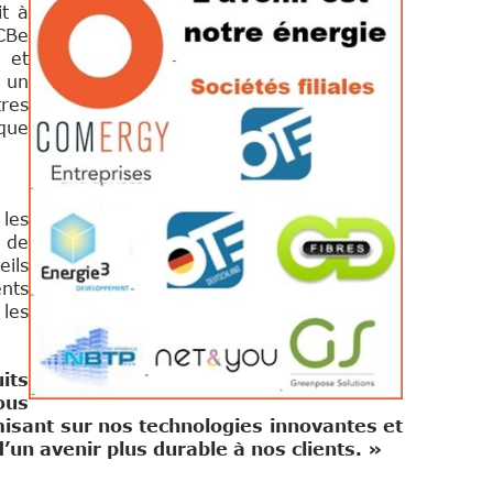
it à
ACBe
 et
r un
res
sque
les
e de
eils
nts
les
its
ous
isant sur nos technologies innovantes et
’un avenir plus durable à nos clients. »