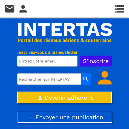
mail
person
storage
INTERTAS
Portail des réseaux aériens & souterrains
Inscrivez-vous à la newsletter
person
search
Devenir adhérent
person
Envoyer une publication
subject