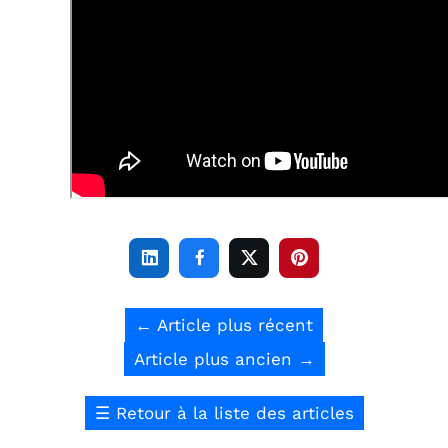




←
Article plus récent
Article plus ancien
→
☰
Retour à la liste des articles