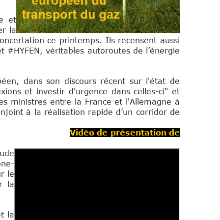
e et
er la
ncertation ce printemps. Ils recensent aussi
et #HYFEN, véritables autoroutes de l’énergie
éen, dans son discours récent sur l'état de
ions et investir d'urgence dans celles-ci" et
des ministres entre la France et l'Allemagne à
joint à la réalisation rapide d’un corridor de
Vidéo de présentation de
tude
ône-
r le
r la
t la