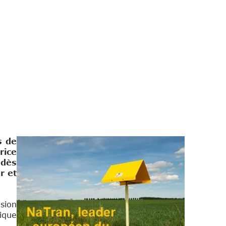
s de
rice
 dès
r et
sion
tique