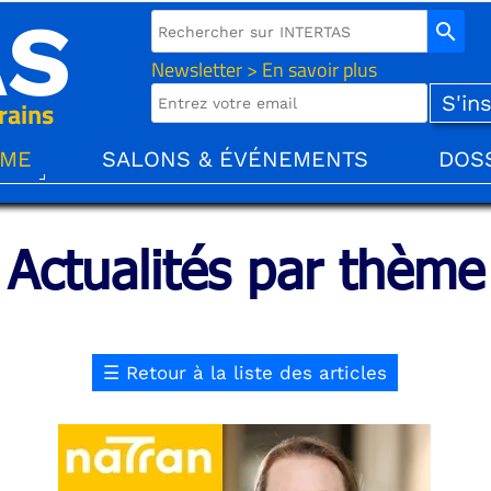
AS
search
Newsletter > En savoir plus
rains
ÈME
SALONS & ÉVÉNEMENTS
DOS
Actualités par thème
☰
Retour à la liste des articles