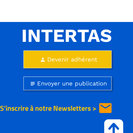
INTERTAS
Devenir adhérent
person
Envoyer une publication
subject
email
S’inscrire à notre
Newsletters >