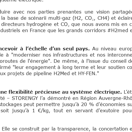
duire avec nos parties prenantes une vision partagé
la base de scénarii multi-gaz (H2, CO₂, CH4) et éclair
s directeurs hydrogène et CO₂ que nous avons mis en co
industriels en France que les grands corridors #H2med 
ncevoir à l’échelle d’un seul pays.
Au niveau europ
e à "moderniser nos infrastructures et nos interconnex
utoroutes de l'énergie". De même, à l'issue du conseil 
firmé "leur engagement à long terme et leur soutien con
ux projets de pipeline H2Med et HY-FEN."
ne flexibilité précieuse au système électrique.
L’é
icité – STORENGY l’a démontré en Région Auvergne-Rh
s stockages peut permettre jusqu’à 20 % d’économies su
soit jusqu’à 1 €/kg, tout en servant d’exutoire pou
Elle se construit par la transparence, la concertation e