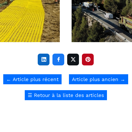




←
Article plus récent
Article plus ancien
→
☰
Retour à la liste des articles