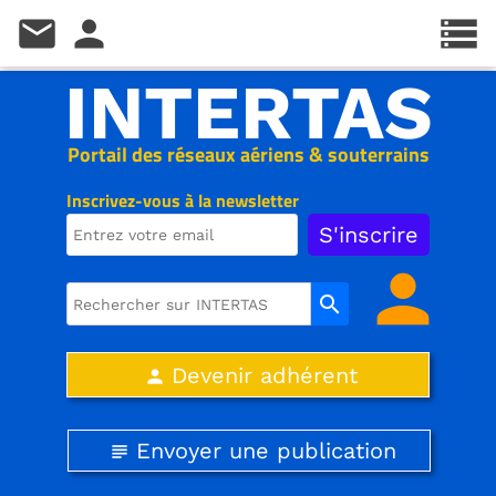
mail
person
storage
INTERTAS
Portail des réseaux aériens & souterrains
Inscrivez-vous à la newsletter
person
search
Devenir adhérent
person
Envoyer une publication
subject