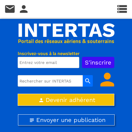
mail
person
storage
INTERTAS
Portail des réseaux aériens & souterrains
Inscrivez-vous à la newsletter
person
search
Devenir adhérent
person
Envoyer une publication
subject