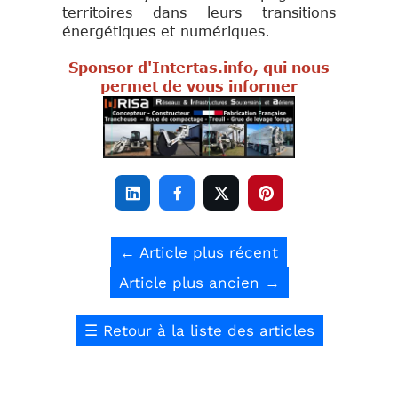
territoires dans leurs transitions
énergétiques et numériques.
Sponsor d'Intertas.info, qui nous
permet de vous informer




←
Article plus récent
Article plus ancien
→
☰
Retour à la liste des articles