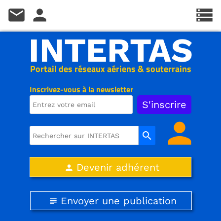
mail
person
storage
INTERTAS
Portail des réseaux aériens & souterrains
Inscrivez-vous à la newsletter
person
search
Devenir adhérent
person
Envoyer une publication
subject