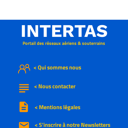
INTERTAS
Portail des réseaux aériens & souterrains
< Qui sommes nous
subject
<
Nous
contacter
description
< Mentions légales
email
< S’inscrire à notre
Newsletters