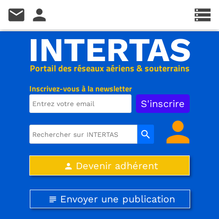
mail
person
storage
INTERTAS
Portail des réseaux aériens & souterrains
Inscrivez-vous à la newsletter
person
search
Devenir adhérent
person
Envoyer une publication
subject