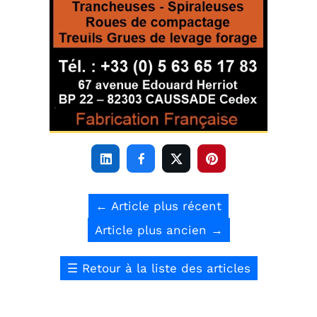




←
Article plus récent
Article plus ancien
→
☰
Retour à la liste des articles