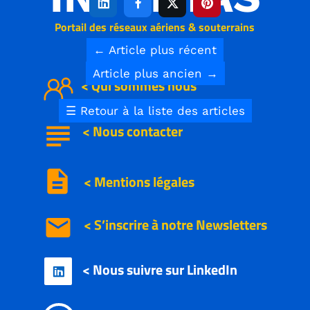




Portail des réseaux aériens & souterrains
←
Article plus récent
Article plus ancien
→
< Qui sommes nous
☰
Retour à la liste des articles
subject
<
Nous
contacter
description
< Mentions légales
email
< S’inscrire à notre
Newsletters
< Nous suivre sur LinkedIn
