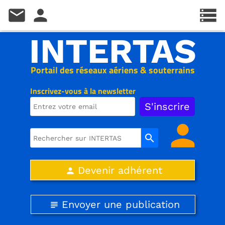
mail
person
storage
INTERTAS
Portail des réseaux aériens & souterrains
Inscrivez-vous à la newsletter
person
search
Devenir adhérent
person
Envoyer une publication
subject