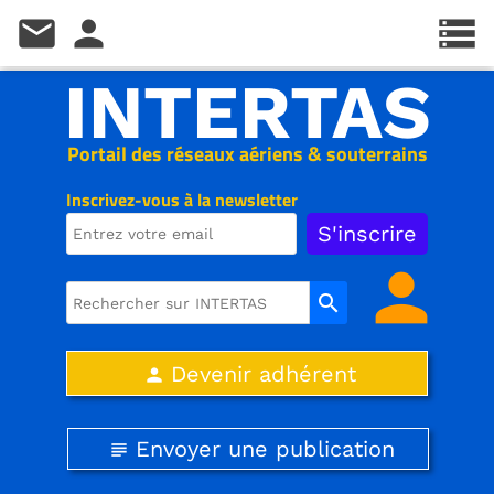
mail
person
storage
INTERTAS
Portail des réseaux aériens & souterrains
Inscrivez-vous à la newsletter
person
search
Devenir adhérent
person
Envoyer une publication
subject