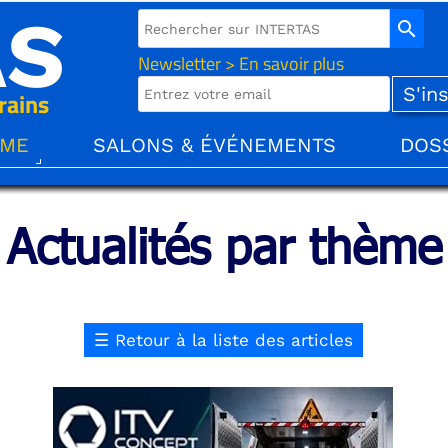
AS
search
Newsletter > En savoir plus
rains
ÈME
SALONS & ÉVÉNEMENTS
DOS
Actualités par thème
☰
Retour à la liste des articles