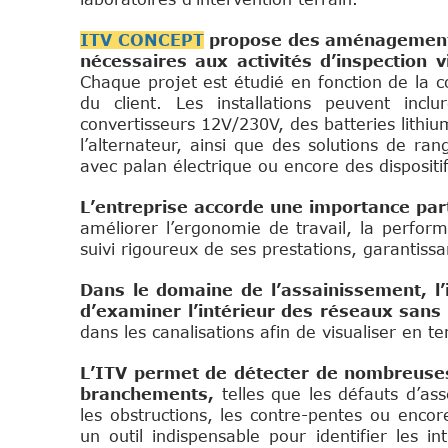
ITV CONCEPT
propose des aménagements
nécessaires aux activités d’inspection 
Chaque projet est étudié en fonction de la co
du client. Les installations peuvent inc
convertisseurs 12V/230V, des batteries lithiu
l’alternateur, ainsi que des solutions de r
avec palan électrique ou encore des disposit
L’entreprise accorde une importance partic
améliorer l’ergonomie de travail, la perfo
suivi rigoureux de ses prestations, garantissan
Dans le domaine de l’assainissement, l’
d’examiner l’intérieur des réseaux sans
dans les canalisations afin de visualiser en te
L’ITV permet de détecter de nombreuses
branchements,
telles que les défauts d’as
les obstructions, les contre-pentes ou enco
un outil indispensable pour identifier les i