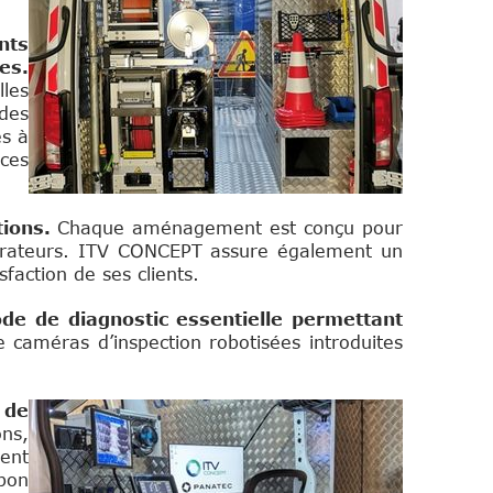
nts
es.
lles
des
és à
nces
tions.
Chaque aménagement est conçu pour
opérateurs. ITV CONCEPT assure également un
sfaction de ses clients.
ode de diagnostic essentielle permettant
de caméras d’inspection robotisées introduites
 de
ons,
ment
 bon