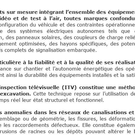
 sur mesure intégrant l’ensemble des équipeme
vidéo et de test à l’air, toutes marques confondu
nfiguration du véhicule et des contraintes opérationne
lure des systèmes électriques autonomes tels que 
m, des panneaux solaires, des coupleurs de charge reli
angement optimisées, des hayons spécifiques, des pote
ifs complets de signalisation embarquée.
ulière à la fiabilité et à la qualité de ses réalisa
rmance sur chantier et l’autonomie énergétique des 
t ainsi la durabilité des équipements installés et la sati
inspection télévisuelle (ITV) constitue une méth
 excavation.
Cette technique repose sur l’utilisation 
mps réel leur état structurel et fonctionnel.
 anomalies dans les réseaux de canalisations et
semblage ou de géométrie, les fissures, les déformati
re les raccordements défectueux. Elle constitue égale
ntrusions de racines ou les dépôts pouvant altérer le