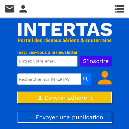
mail
person
storage
INTERTAS
Portail des réseaux aériens & souterrains
Inscrivez-vous à la newsletter
person
search
Devenir adhérent
person
Envoyer une publication
subject