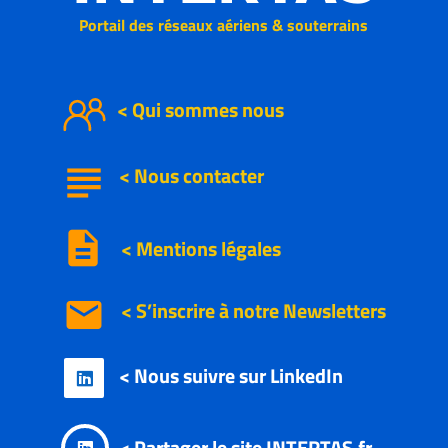
Portail des réseaux aériens & souterrains
< Qui sommes nous
subject
<
Nous
contacter
description
< Mentions légales
email
< S’inscrire à notre
Newsletters
< Nous suivre sur LinkedIn

< Partager le site INTERTAS.fr
