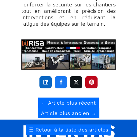
renforcer la sécurité sur les chantiers
tout en améliorant la précision des
interventions et en réduisant la
fatigue des équipes sur le terrain.




←
Article plus récent
Article plus ancien
→
INTERTAS
☰
Retour à la liste des articles