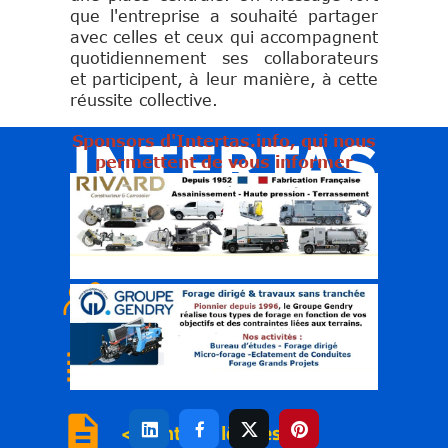
que l'entreprise a souhaité partager
avec celles et ceux qui accompagnent
quotidiennement ses collaborateurs
et participent, à leur manière, à cette
réussite collective.
INTERTAS
Sponsors d'Intertas.info, qui nous
permettent de vous informer
Portail des réseaux aériens & souterrains
< Qui sommes nous
subject
<
Nous
contacter
description
< Mentions légales



