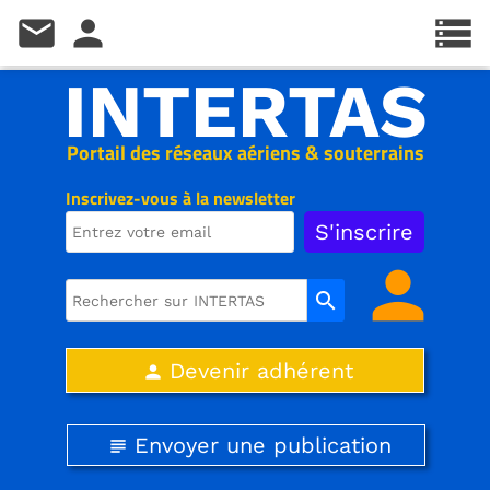
mail
person
storage
INTERTAS
Portail des réseaux aériens & souterrains
Inscrivez-vous à la newsletter
person
search
Devenir adhérent
person
Envoyer une publication
subject