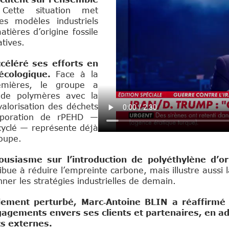
.
Cette situation met
es modèles industriels
ières d’origine fossile
atives.
céléré ses efforts en
 écologique.
Face à la
emières, le groupe a
 de polymères avec la
valorisation des déchets
corporation de rPEHD —
ecyclé — représente déjà
oupe.
siasme sur l’introduction de polyéthylène d’or
bue à réduire l’empreinte carbone, mais illustre aussi 
ner les stratégies industrielles de demain.
lement perturbé, Marc‑Antoine BLIN a réaffirmé
ngagements envers ses clients et partenaires, en a
cs externes.