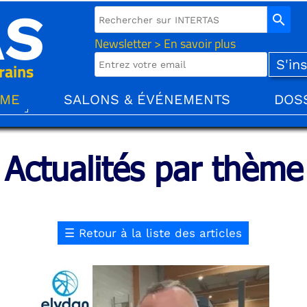
AS
search
Newsletter > En savoir plus
rains
ÈME
SALONS & ÉVÉNEMENTS
DOS
Actualités par thème
☰
Retour à la liste des articles