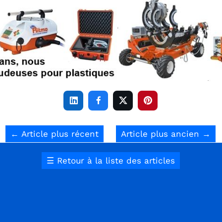




←
Article plus récent
Article plus ancien
→
☰
Retour à la liste des articles