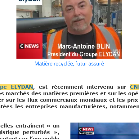
Matière recyclée, futur assuré
upe ELYDAN
, est récemment intervenu sur
CN
s marchés des matières premières et sur les opéra
er sur les flux commerciaux mondiaux et les pri
ontées les entreprises manufacturières, notamme
uelles entraînent « un
istique perturbés »,
rcutent sur l’ensemble