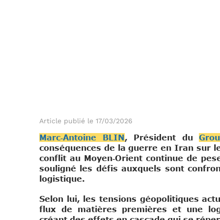
Article publié le 17/03/2026
Marc‑Antoine BLIN
, Président du
Gro
conséquences de la guerre en Iran sur le
conflit au Moyen‑Orient continue de pes
souligné les défis auxquels sont confr
logistique.
Selon lui, les tensions géopolitiques act
flux de matières premières et une log
créant des effets en cascade qui se répe