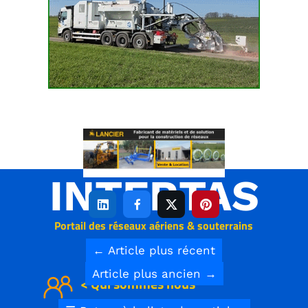
A
INTERTAS




Portail des réseaux aériens & souterrains
←
Article plus récent
Article plus ancien
→
< Qui sommes nous