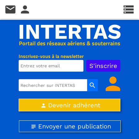
mail
person
storage
INTERTAS
Portail des réseaux aériens & souterrains
Inscrivez-vous à la newsletter
person
search
Devenir adhérent
person
Envoyer une publication
subject