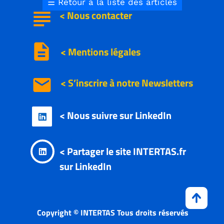
☰
Retour à la liste des articles
subject
<
Nous
contacter
description
< Mentions légales
email
< S’inscrire à notre
Newsletters
< Nous suivre sur LinkedIn

< Partager le site INTERTAS.fr

sur LinkedIn
Copyright © INTERTAS Tous droits réservés