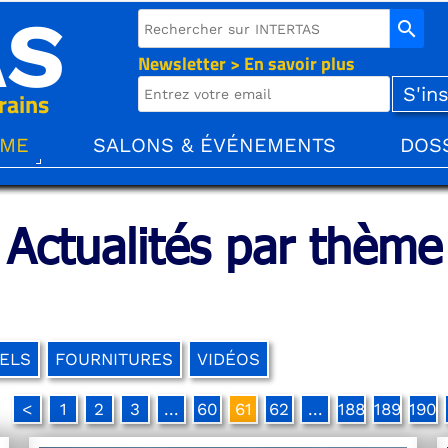
AS
search
Newsletter > En savoir plus
rains
ÈME
SALONS & ÉVÉNEMENTS
DOS
Actualités par thème
ELS
FOURNITURES
VIDÉOS
<
1
2
3
...
60
61
62
...
188
189
190