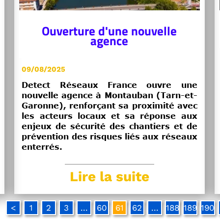
Ouverture d'une nouvelle
agence
09/08/2025
Detect Réseaux France ouvre une
nouvelle agence à Montauban (Tarn-et-
Garonne), renforçant sa proximité avec
les acteurs locaux et sa réponse aux
enjeux de sécurité des chantiers et de
prévention des risques liés aux réseaux
enterrés.
Lire la suite
<
1
2
3
...
60
61
62
...
188
189
190