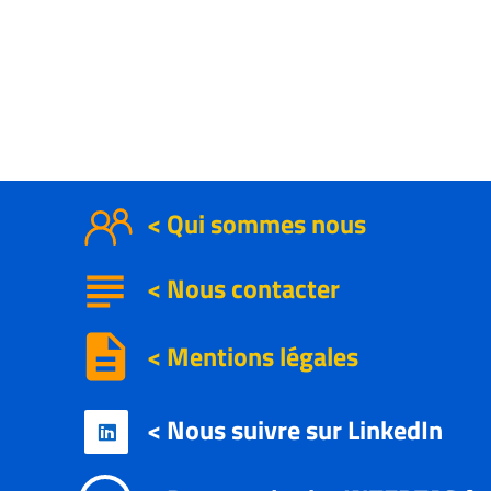
< Qui sommes nous
subject
<
Nous contacter
description
< Mentions légales
< Nous suivre sur LinkedIn
