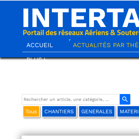
INTERT
Portail des réseaux Aériens & Souter
ACCUEIL
ACTUALITÉS PAR TH
PLUS↓
search
Tous
CHANTIERS
GENERALES
MATERI