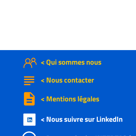
< Qui sommes nous
subject
<
Nous contacter
description
< Mentions légales
< Nous suivre sur LinkedIn
