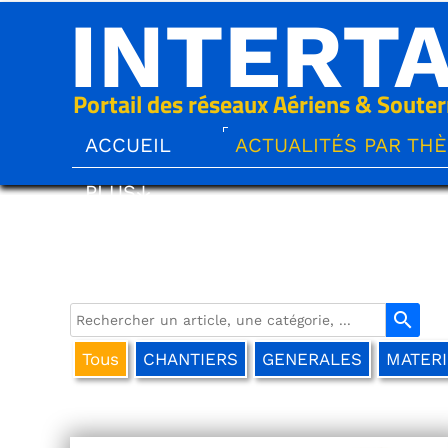
INTERT
Portail des réseaux Aériens & Souter
ACCUEIL
ACTUALITÉS PAR TH
PLUS↓
search
Tous
CHANTIERS
GENERALES
MATERI