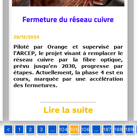
Fermeture du réseau cuivre
28/12/2024
Piloté par Orange et supervisé par
l'ARCEP, le projet visant à remplacer le
réseau cuivre par la fibre optique,
prévu jusqu’en 2030, progresse par
étapes. Actuellement, la phase 4 est en
cours, marquée par une accélération
des fermetures.
Lire la suite
<
1
2
3
...
104
105
106
...
187
188
189