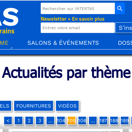
AS
search
Newsletter > En savoir plus
rains
ÈME
SALONS & ÉVÉNEMENTS
DOS
Actualités par thème
ELS
FOURNITURES
VIDÉOS
<
1
2
3
...
104
105
106
...
187
188
189