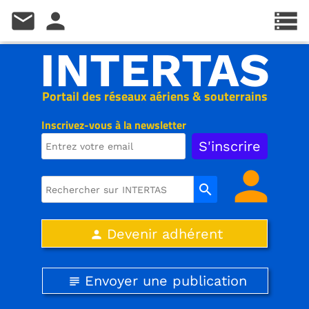
mail
person
storage
INTERTAS
Portail des réseaux aériens & souterrains
Inscrivez-vous à la newsletter
person
search
Devenir adhérent
person
Envoyer une publication
subject