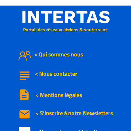
INTERTAS
Portail des réseaux aériens & souterrains
< Qui sommes nous
subject
<
Nous
contacter
description
< Mentions légales
email
< S’inscrire à notre
Newsletters