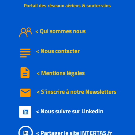
Portail des réseaux aériens & souterrains
< Qui sommes nous
subject
<
Nous
contacter
description
< Mentions légales
email
< S’inscrire à notre
Newsletters
< Nous suivre sur LinkedIn

< Partager le site INTERTAS.fr
