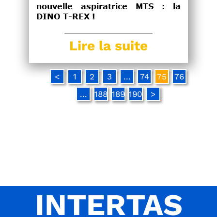
nouvelle aspiratrice MTS : la
DINO T-REX !
Lire la suite
<
1
2
3
...
74
75
76
...
188
189
190
>
INTERTAS