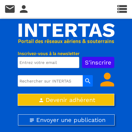
mail
person
storage
INTERTAS
Portail des réseaux aériens & souterrains
Inscrivez-vous à la newsletter
person
search
Devenir adhérent
person
Envoyer une publication
subject