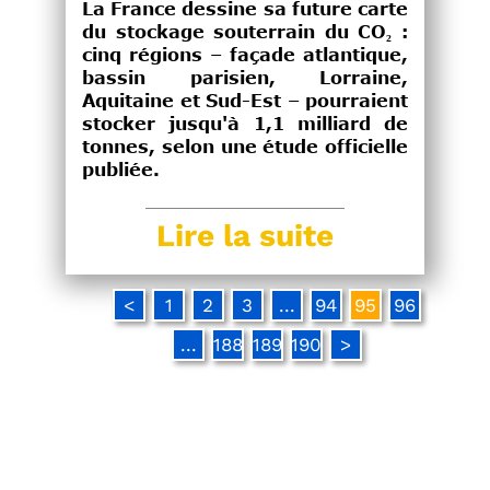
La France dessine sa future carte
du stockage souterrain du CO₂ :
cinq régions – façade atlantique,
bassin parisien, Lorraine,
Aquitaine et Sud-Est – pourraient
stocker jusqu'à 1,1 milliard de
tonnes, selon une étude officielle
publiée.
Lire la suite
<
1
2
3
...
94
95
96
...
188
189
190
>