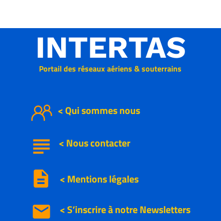
INTERTAS
Portail des réseaux aériens & souterrains
< Qui sommes nous
subject
<
Nous
contacter
description
< Mentions légales
email
< S’inscrire à notre
Newsletters