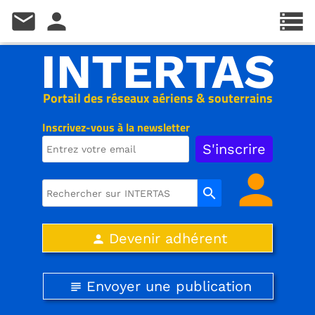
mail
person
storage
INTERTAS
Portail des réseaux aériens & souterrains
Inscrivez-vous à la newsletter
person
search
Devenir adhérent
person
Envoyer une publication
subject