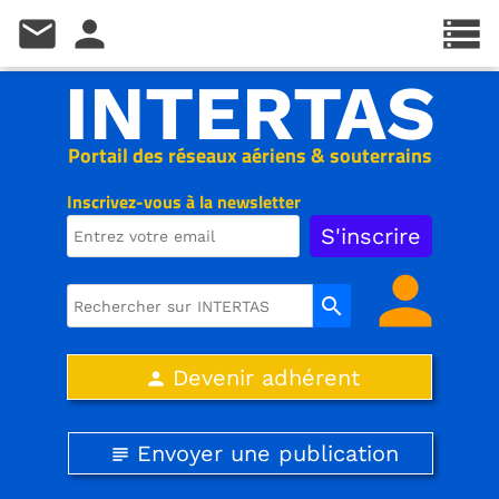
mail
person
storage
INTERTAS
Portail des réseaux aériens & souterrains
Inscrivez-vous à la newsletter
person
search
Devenir adhérent
person
Envoyer une publication
subject