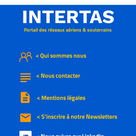
INTERTAS
Portail des réseaux aériens & souterrains
< Qui sommes nous
subject
<
Nous
contacter
description
< Mentions légales
email
< S’inscrire à notre
Newsletters