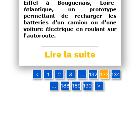
Eiffel à Bouguenais, Loire-
Atlantique, un prototype
permettant de recharger les
batteries d'un camion ou d'une
voiture électrique en roulant sur
l'autoroute.
Lire la suite
<
1
2
3
...
132
133
134
...
188
189
190
>