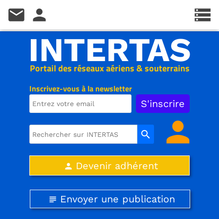
mail
person
storage
INTERTAS
Portail des réseaux aériens & souterrains
Inscrivez-vous à la newsletter
person
search
Devenir adhérent
person
Envoyer une publication
subject