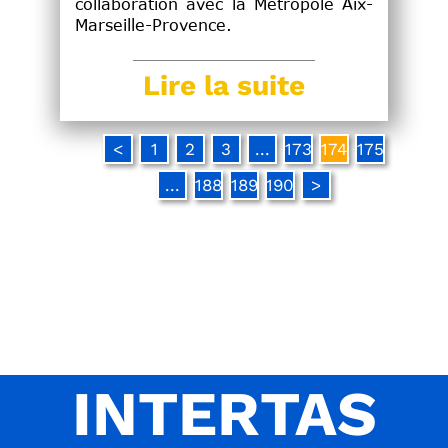
collaboration avec la Métropole Aix-
Marseille-Provence.
Lire la suite
<
1
2
3
...
173
174
175
...
188
189
190
>
INTERTAS