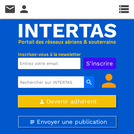
mail
person
storage
INTERTAS
Portail des réseaux aériens & souterrains
Inscrivez-vous à la newsletter
person
search
Devenir adhérent
person
Envoyer une publication
subject