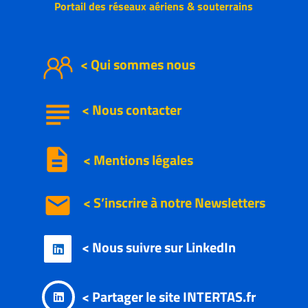
Portail des réseaux aériens & souterrains
< Qui sommes nous
subject
<
Nous
contacter
description
< Mentions légales
email
< S’inscrire à notre
Newsletters
< Nous suivre sur LinkedIn

< Partager le site INTERTAS.fr
