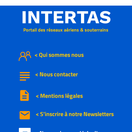
INTERTAS
Portail des réseaux aériens & souterrains
< Qui sommes nous
subject
<
Nous
contacter
description
< Mentions légales
email
< S’inscrire à notre
Newsletters