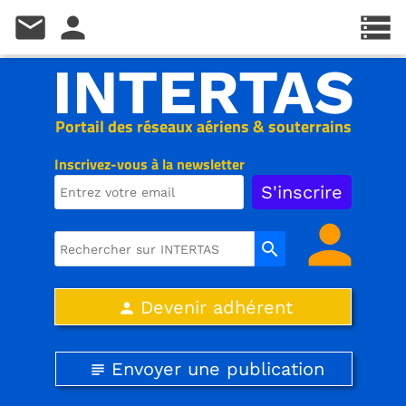
mail
person
storage
INTERTAS
Portail des réseaux aériens & souterrains
Inscrivez-vous à la newsletter
person
search
Devenir adhérent
person
Envoyer une publication
subject